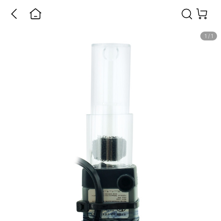
1
/
1