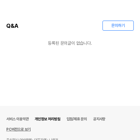
Q&A
문의하기
등록된 문의글이 없습니다.
서비스 이용약관
개인정보 처리방침
입점/제휴 문의
공지사항
PC버전으로 보기
주식회사 어바웃펫
대표자명 : 나옥귀