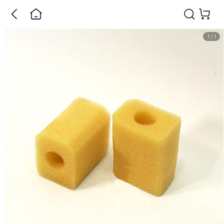
1
/
1