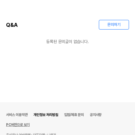
유통기한이 최소 2026.12.07이거나 그
이후인 상품이 출고됩니다.
유통기한
단, 상품명에 유통기한 명시된 경우, 해당
Q&A
문의하기
유통기한을 따릅니다.
등록된 문의글이 없습니다.
서비스 이용약관
개인정보 처리방침
입점/제휴 문의
공지사항
PC버전으로 보기
주식회사 어바웃펫
대표자명 : 나옥귀