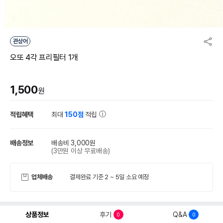
관상어
오또 4각 프리필터 1개
1,500
원
적립혜택
최대
150점
적립
배송정보
배송비 3,000원
(3만원 이상 무료배송)
업체배송
결제완료 기준 2 ~ 5일 소요 예정
상품정보
후기
Q&A
0
0