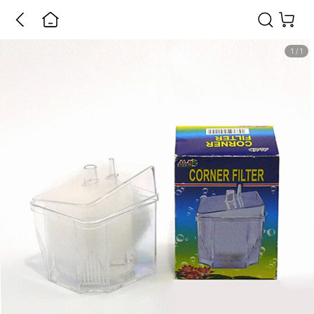
1
/
1