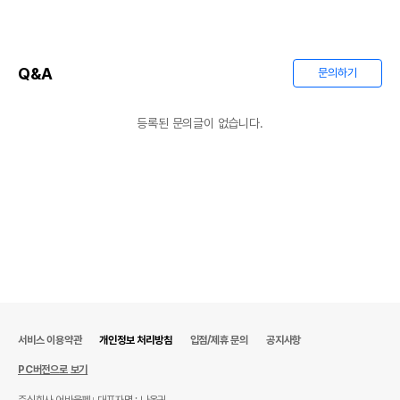
상품 필수 정보
Q&A
문의하기
품명 및 모델명
상품상세설명 참조
법에 의한 인증,허가 등을
등록된 문의글이 없습니다.
상품상세설명 참조
받았음을 확인할수 있는
경우 그에 대한 사항
제조국 또는 원산지
상품상세설명 참조
제조자,수입품의 경우
상품상세설명 참조
수입자를 함께 표기
AS책임자와 전화번호
상품상세설명 참조
또는 소비자상담 관련
전화번호
유통기한이 최소 2026.12.05이거나 그
이후인 상품이 출고됩니다.
서비스 이용약관
개인정보 처리방침
입점/제휴 문의
공지사항
유통기한
단, 상품명에 유통기한 명시된 경우, 해당
PC버전으로 보기
유통기한을 따릅니다.
주식회사 어바웃펫
대표자명 : 나옥귀