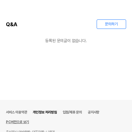
Q&A
문의하기
등록된 문의글이 없습니다.
서비스 이용약관
개인정보 처리방침
입점/제휴 문의
공지사항
PC버전으로 보기
주식회사 어바웃펫
대표자명 : 나옥귀