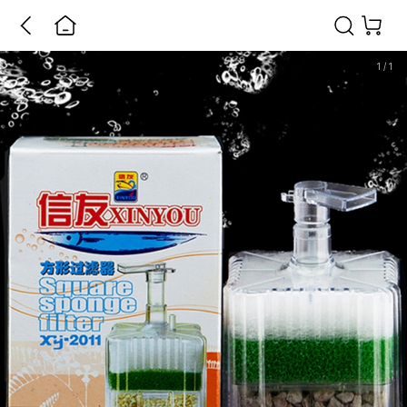
1
/
1