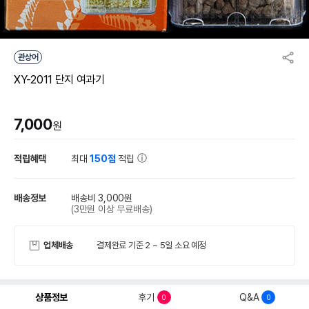
관상어
XY-2011 단지 여과기
7,000
원
적립혜택
최대
150점
적립
배송정보
배송비 3,000원
(3만원 이상 무료배송)
업체배송
결제완료 기준 2 ~ 5일 소요 예정
상품정보
후기
Q&A
0
0