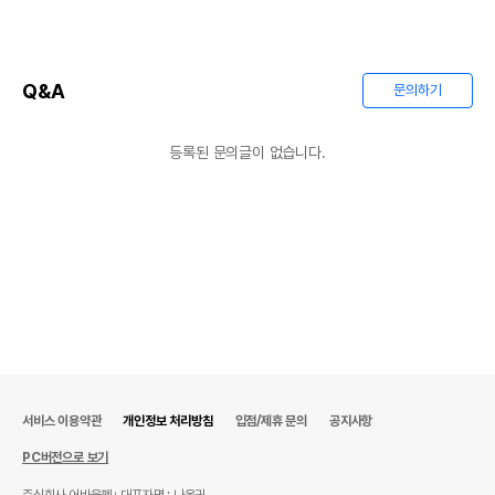
Q&A
문의하기
등록된 문의글이 없습니다.
서비스 이용약관
개인정보 처리방침
입점/제휴 문의
공지사항
PC버전으로 보기
주식회사 어바웃펫
대표자명 : 나옥귀