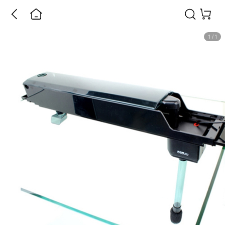
1
/
1