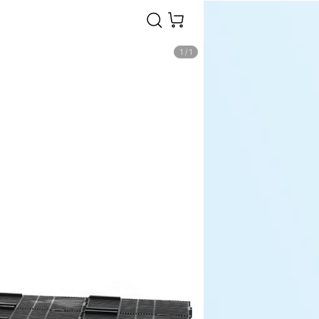
1
/
1