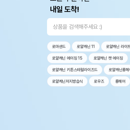
내일 도착!
로마샌드
로얄캐닌 11
로얄캐닌 라이
로얄캐닌 에이징 15
로얄캐닌 캣 에이징
로얄캐닌 키튼스테럴라이즈드
로얄캐닌롱헤
로얄케닌저지방습식
로우즈
롱헤어