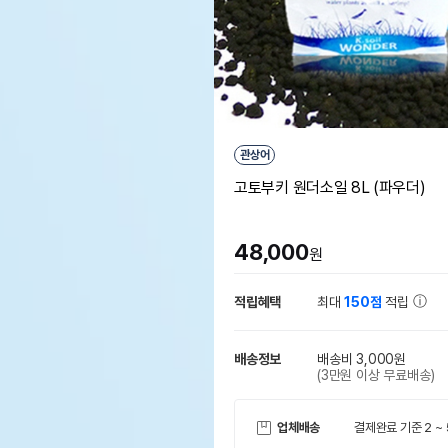
관상어
고토부키 원더소일 8L (파우더)
48,000
원
적립혜택
최대
150점
적립
배송정보
배송비 3,000원
(3만원 이상 무료배송)
업체배송
결제완료 기준 2 ~