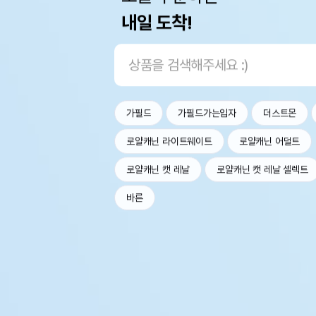
내일 도착!
가필드
가필드가는입자
더스트몬
로얄캐닌 라이트웨이트
로얄캐닌 어덜트
로얄캐닌 캣 레날
로얄캐닌 캣 레날 셀렉트
바른