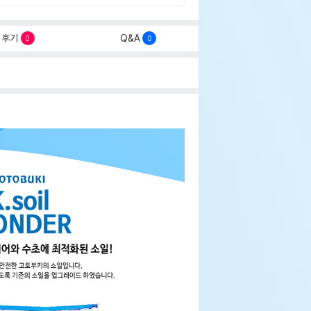
후기
Q&A
0
0