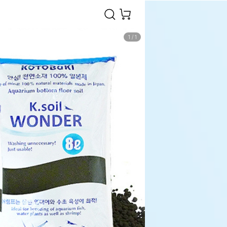
1
/
1