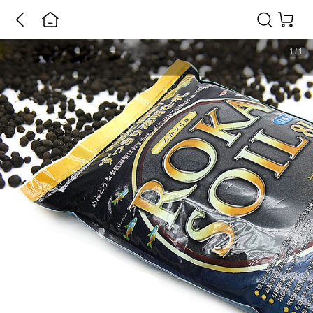
1
/
1