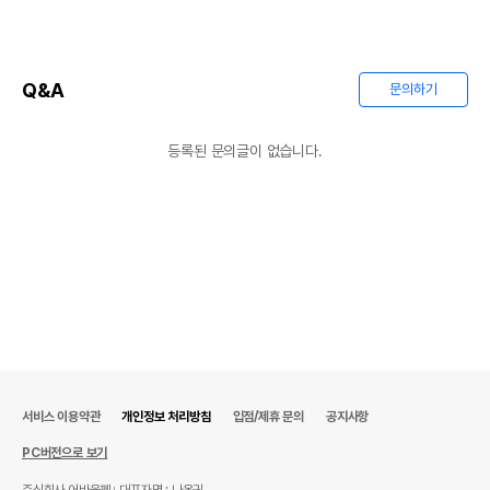
Q&A
문의하기
등록된 문의글이 없습니다.
서비스 이용약관
개인정보 처리방침
입점/제휴 문의
공지사항
PC버전으로 보기
주식회사 어바웃펫
대표자명 : 나옥귀