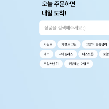
오늘 주문하면
내일 도착!
가필드
가필드 그린
고양이 발톱깎이
네코
닥터펠리스
더스트몬
로얄
로얄캐닌 11
로얄캐닌 어덜트