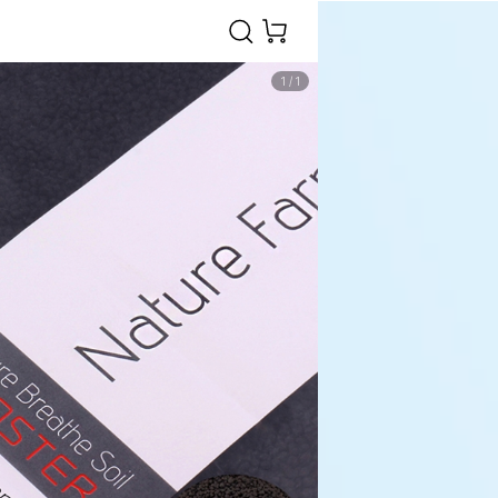
1
/
1