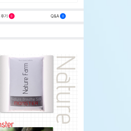
후기
Q&A
0
0