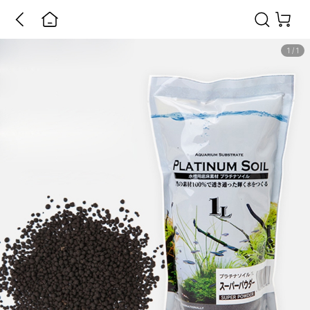
1
/
1