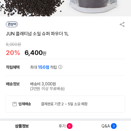
관상어
JUN 플래티넘 소일 슈퍼 파우더 1L
8,000원
20%
6,400
원
적립혜택
최대
150점
적립
배송정보
배송비 3,000원
(3만원 이상 무료배송)
업체배송
결제완료 기준 2 ~ 5일 소요 예정
상품정보
후기
Q&A
0
0