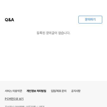
Q&A
문의하기
등록된 문의글이 없습니다.
서비스 이용약관
개인정보 처리방침
입점/제휴 문의
공지사항
PC버전으로 보기
주식회사 어바웃펫
대표자명 : 나옥귀