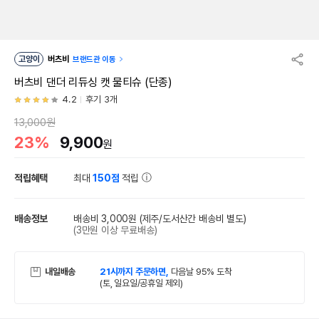
고양이
버츠비
브랜드관 이동
버츠비 댄더 리듀싱 캣 물티슈 (단종)
4.2
후기 3개
13,000원
23%
9,900
원
적립혜택
최대
150점
적립
배송정보
배송비 3,000원
(제주/도서산간 배송비 별도)
(3만원 이상 무료배송)
내일배송
21시까지 주문하면,
다음날 95% 도착
(토, 일요일/공휴일 제외)