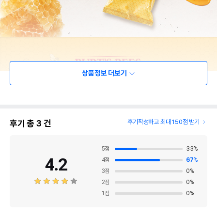
상품정보 더보기
후기 총
3
건
후기작성하고 최대 150점 받기
5
점
33
%
4.2
4
점
67
%
3
점
0
%
2
점
0
%
1
점
0
%