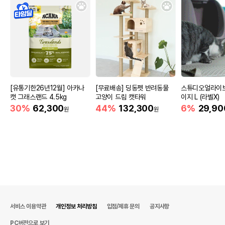
[유통기한26년12월] 아카나
[무료배송] 딩동펫 반려동물
스튜디오얼라이브
캣 그래스랜드 4.5kg
고양이 드림 캣타워
이지 L (라벨X)
30%
62,300
44%
132,300
6%
29,90
원
원
서비스 이용약관
개인정보 처리방침
입점/제휴 문의
공지사항
PC버전으로 보기