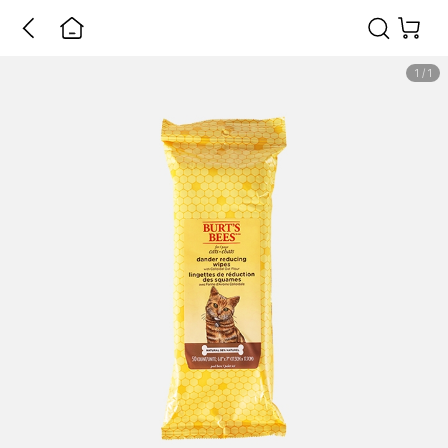
1
/
1