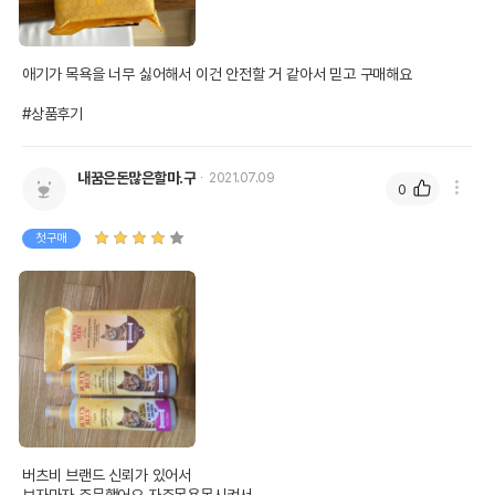
애기가 목욕을 너무 싫어해서 이건 안전할 거 같아서 믿고 구매해요

#상품후기
내꿈은돈많은할마.구
2021.07.09
0
첫구매
버츠비 브랜드 신뢰가 있어서 
