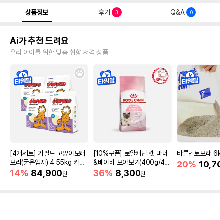
상품정보
후기
Q&A
3
0
Ai가 추천 드려요
우리 아이를 위한 맞춤 취향 저격 상품
[4개세트] 가필드 고양이모래
[10%쿠폰] 로얄캐닌 캣 마더
바른벤토모래 6
보라(굵은입자) 4.55kg 카사
&베이비 모아보기(400g/4/1
20%
10,7
바모래
0kg)
14%
84,900
36%
8,300
원
원