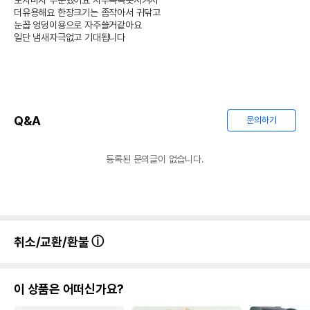
보자마자 주문했어요 자주목욕못시켜서 

더유용해요 한장크기는 좀작아서 귀닦고

눈꼽 엉덩이용으로 자주쓸거같아요

일단 냄새자극없고 기대됩니다 
Q&A
문의하기
등록된 문의글이 없습니다.
취소/교환/환불
이 상품은 어떠신가요?