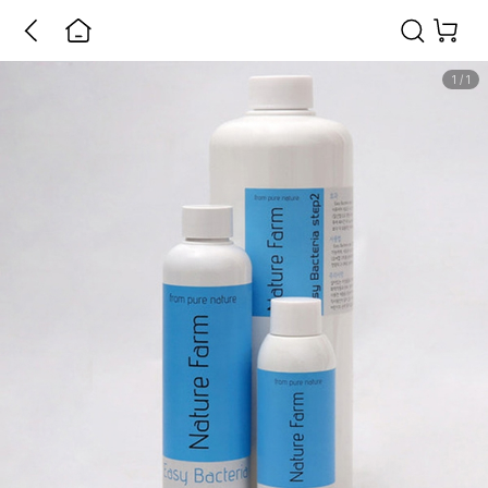
1
/
1