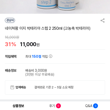
관상어
네이쳐팜 이지 박테리아 스텝 2 250ml (고농축 박테리아)
16,000원
31%
11,000
원
적립혜택
최대
150점
적립
배송정보
배송비 3,000원
(3만원 이상 무료배송)
업체배송
결제완료 기준 2 ~ 5일 소요 예정
상품정보
후기
Q&A
0
0