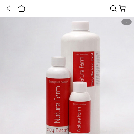
1
/
1