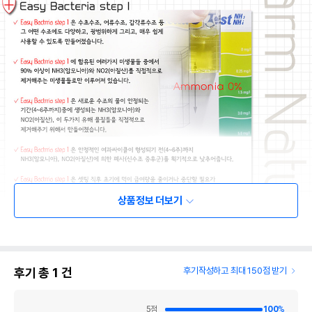
상품정보 더보기
후기 총
1
건
후기작성하고 최대 150점 받기
5
점
100
%