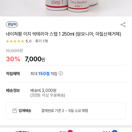
관상어
네이쳐팜 이지 박테리아 스텝 1 250ml (암모니아, 아질산제거제)
5.0
후기 1개
10,000원
30%
7,000
원
적립혜택
최대
150점
적립
배송정보
배송비 3,000원
(3만원 이상 무료배송)
업체배송
결제완료 기준 2 ~ 5일 소요 예정