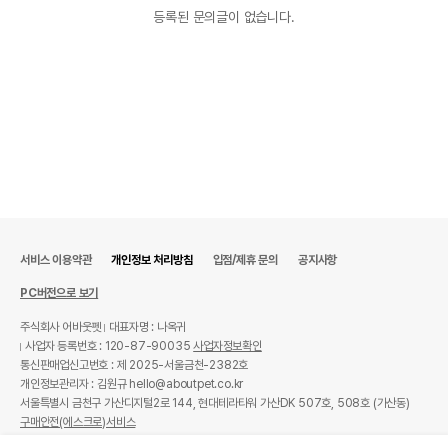
상품 필수 정보
등록된 문의글이 없습니다.
품명 및 모델명
상품상세설명 참조
법에 의한 인증,허가 등을
상품상세설명 참조
받았음을 확인할수 있는
경우 그에 대한 사항
제조국 또는 원산지
상품상세설명 참조
제조자,수입품의 경우
상품상세설명 참조
수입자를 함께 표기
AS책임자와 전화번호
서비스 이용약관
개인정보 처리방침
입점/제휴 문의
공지사항
상품상세설명 참조
또는 소비자상담 관련
전화번호
PC버전으로 보기
유통기한이 최소 2026.12.06이거나 그
주식회사 어바웃펫
대표자명 : 나옥귀
이후인 상품이 출고됩니다.
유통기한
사업자 등록번호 : 120-87-90035
사업자정보확인
단, 상품명에 유통기한 명시된 경우, 해당
통신판매업신고번호 : 제 2025-서울금천-2382호
유통기한을 따릅니다.
개인정보관리자 : 김원규 hello@aboutpet.co.kr
서울특별시 금천구 가산디지털2로 144, 현대테라타워 가산DK 507호, 508호 (가산동)
구매안전(에스크로)서비스