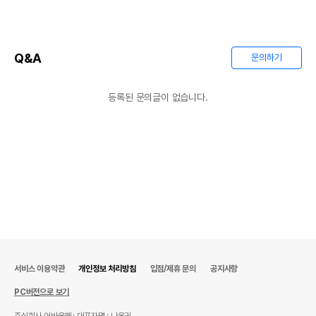
Q&A
문의하기
등록된 문의글이 없습니다.
서비스 이용약관
개인정보 처리방침
입점/제휴 문의
공지사항
PC버전으로 보기
주식회사 어바웃펫
대표자명 : 나옥귀