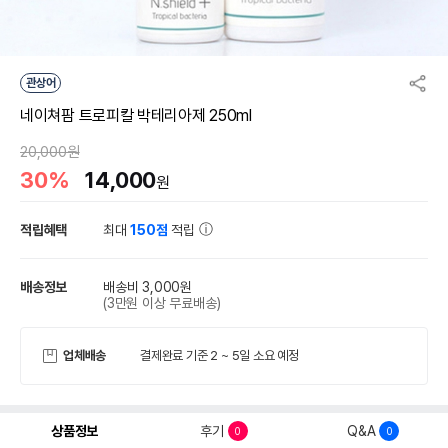
관상어
네이쳐팜 트로피칼 박테리아제 250ml
20,000원
30%
14,000
원
적립혜택
최대
150점
적립
배송정보
배송비 3,000원
(3만원 이상 무료배송)
업체배송
결제완료 기준 2 ~ 5일 소요 예정
상품정보
후기
Q&A
0
0