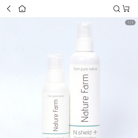
1
/
1