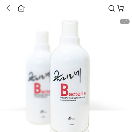
1
/
1