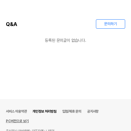
Q&A
문의하기
등록된 문의글이 없습니다.
서비스 이용약관
개인정보 처리방침
입점/제휴 문의
공지사항
PC버전으로 보기
주식회사 어바웃펫
대표자명 : 나옥귀