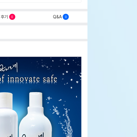
후기
Q&A
0
0