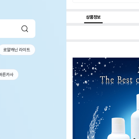
상품정보
로얄캐닌 라이트
바른카사