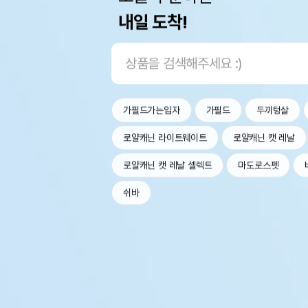
내일 도착!
가필드가는입자
가필드
두끼텅살
로얄캐닌 라이트웨이트
로얄캐닌 캣 레날
로얄캐닌 캣 레날 셀렉트
마도로스펫
쉬바