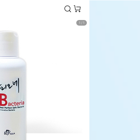
1
/
1