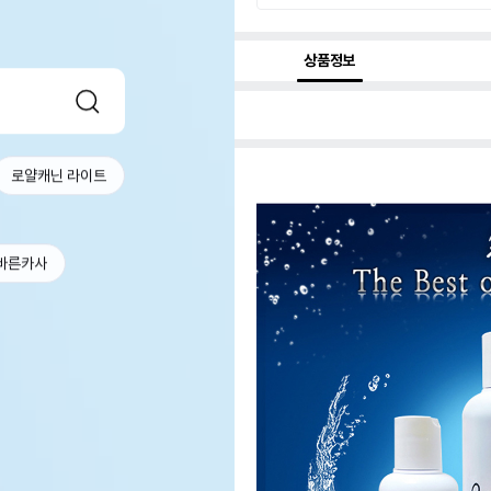
상품정보
로얄캐닌 라이트
바른카사