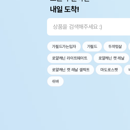
내일 도착!
가필드가는입자
가필드
두끼텅살
로얄캐닌 라이트웨이트
로얄캐닌 캣 레날
로얄캐닌 캣 레날 셀렉트
마도로스펫
쉬바