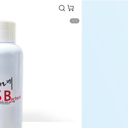
1
/
1