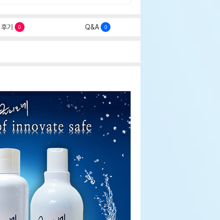
후기
Q&A
0
0