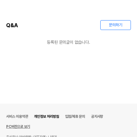
Q&A
문의하기
등록된 문의글이 없습니다.
서비스 이용약관
개인정보 처리방침
입점/제휴 문의
공지사항
PC버전으로 보기
주식회사 어바웃펫
대표자명 : 나옥귀