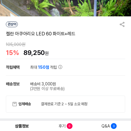
관상어
켈란 아쿠아리오 LED 60 화이트+레드
105,000원
15%
89,250
원
적립혜택
최대
150점
적립
배송정보
배송비 3,000원
(3만원 이상 무료배송)
업체배송
결제완료 기준 2 ~ 5일 소요 예정
상품정보
후기
Q&A
0
0