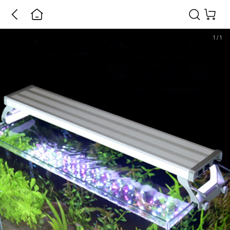
1
/
1