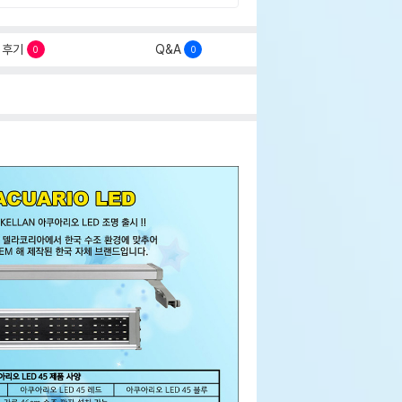
후기
Q&A
0
0