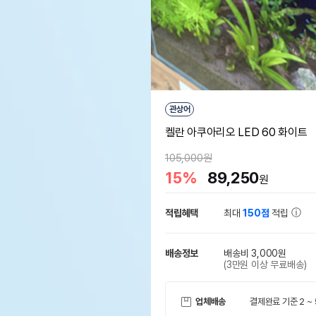
관상어
켈란 아쿠아리오 LED 60 화이트
105,000원
15%
89,250
원
적립혜택
최대
150점
적립
배송정보
배송비 3,000원
(3만원 이상 무료배송)
업체배송
결제완료 기준 2 ~