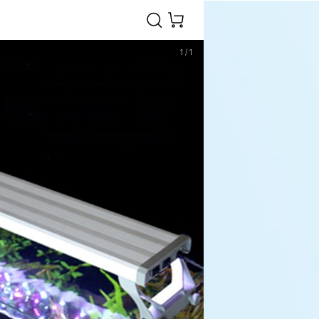
1
/
1