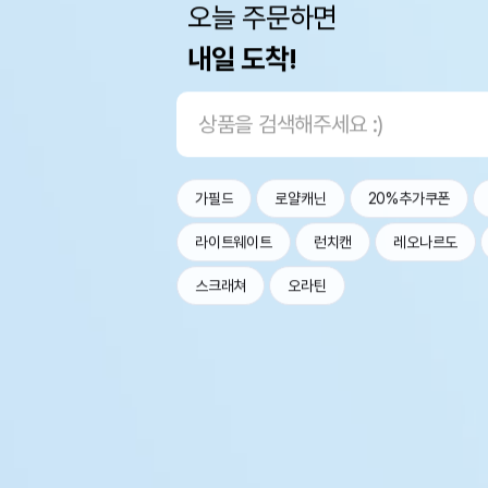
오늘 주문하면
내일 도착!
가필드
로얄캐닌
20%추가쿠폰
라이트웨이트
런치캔
레오나르도
스크래쳐
오라틴