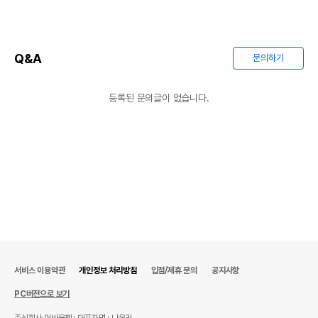
Q&A
문의하기
등록된 문의글이 없습니다.
서비스 이용약관
개인정보 처리방침
입점/제휴 문의
공지사항
PC버전으로 보기
주식회사 어바웃펫
대표자명 : 나옥귀