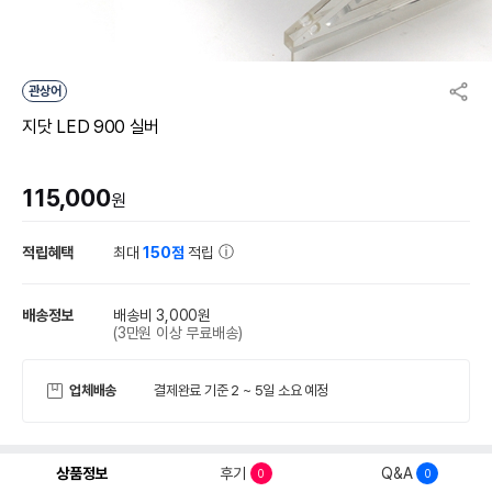
관상어
지닷 LED 900 실버
115,000
원
적립혜택
최대
150점
적립
배송정보
배송비 3,000원
(3만원 이상 무료배송)
업체배송
결제완료 기준 2 ~ 5일 소요 예정
상품정보
후기
Q&A
0
0