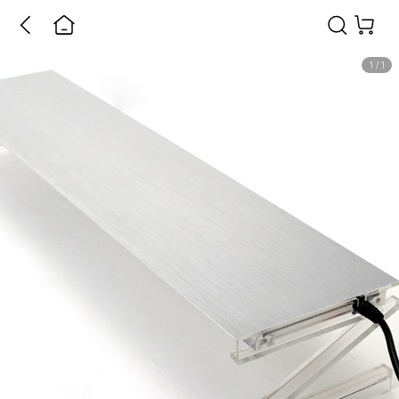
1
/
1