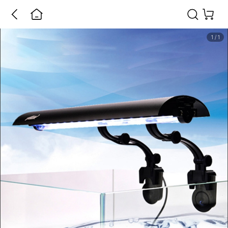
1
/
1