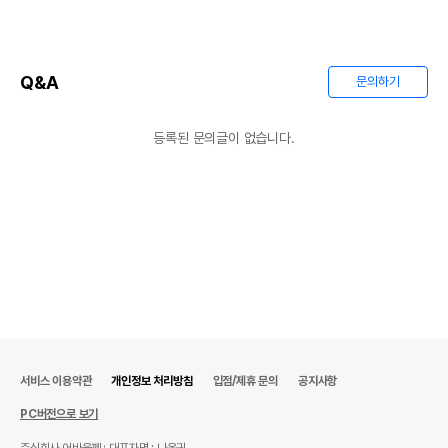
Q&A
문의하기
등록된 문의글이 없습니다.
서비스 이용약관
개인정보 처리방침
입점/제휴 문의
공지사항
PC버전으로 보기
주식회사 어바웃펫
대표자명 : 나옥귀