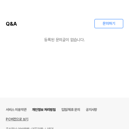
Q&A
문의하기
등록된 문의글이 없습니다.
서비스 이용약관
개인정보 처리방침
입점/제휴 문의
공지사항
PC버전으로 보기
주식회사 어바웃펫
대표자명 : 나옥귀