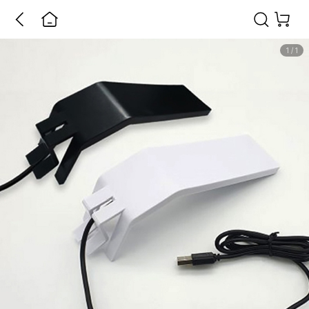
1
/
1