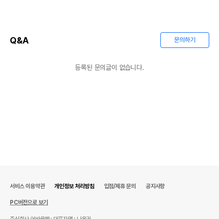
Q&A
문의하기
등록된 문의글이 없습니다.
서비스 이용약관
개인정보 처리방침
입점/제휴 문의
공지사항
PC버전으로 보기
주식회사 어바웃펫
대표자명 : 나옥귀