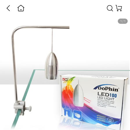
1
/
1