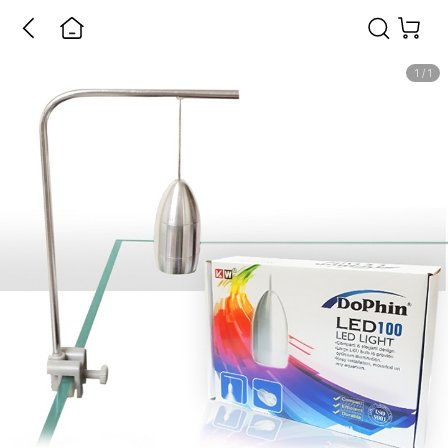
1
/
1