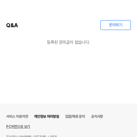
Q&A
문의하기
등록된 문의글이 없습니다.
서비스 이용약관
개인정보 처리방침
입점/제휴 문의
공지사항
PC버전으로 보기
주식회사 어바웃펫
대표자명 : 나옥귀