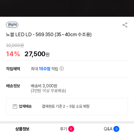
관상어
노블 LED LD - 569 350 (35~40cm 수조용)
32,000원
14%
27,500
원
적립혜택
최대
150점
적립
배송정보
배송비 3,000원
(3만원 이상 무료배송)
업체배송
결제완료 기준 2 ~ 5일 소요 예정
상품정보
후기
Q&A
0
0