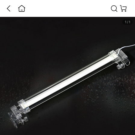
1
/
1