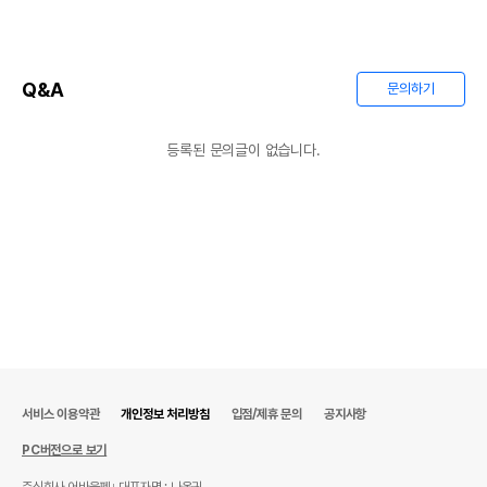
Q&A
문의하기
등록된 문의글이 없습니다.
서비스 이용약관
개인정보 처리방침
입점/제휴 문의
공지사항
PC버전으로 보기
주식회사 어바웃펫
대표자명 : 나옥귀