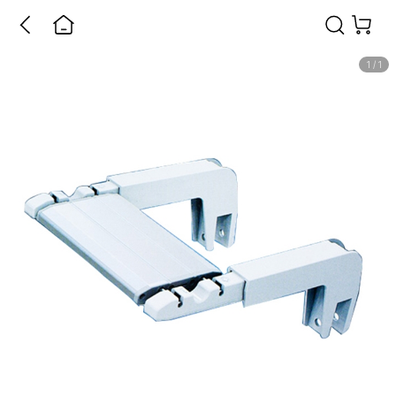
1
/
1