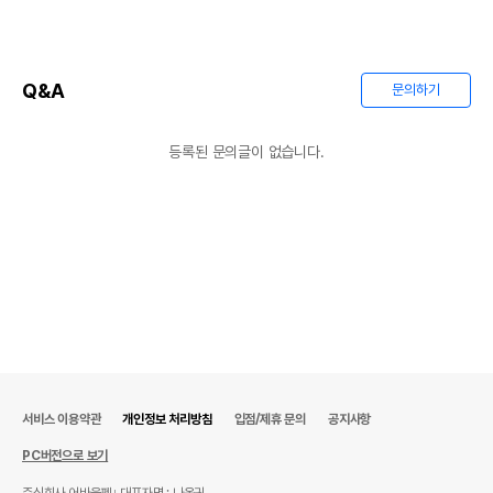
Q&A
문의하기
등록된 문의글이 없습니다.
서비스 이용약관
개인정보 처리방침
입점/제휴 문의
공지사항
PC버전으로 보기
주식회사 어바웃펫
대표자명 : 나옥귀