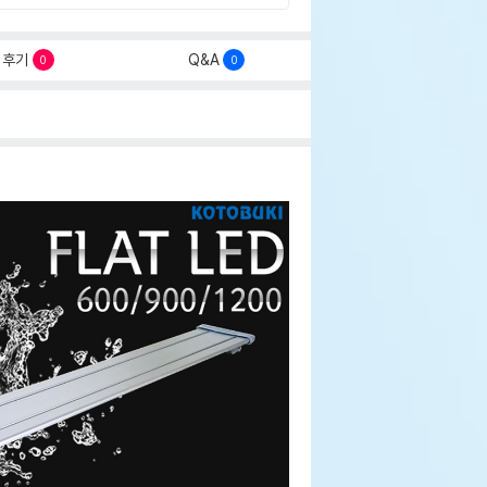
후기
Q&A
0
0