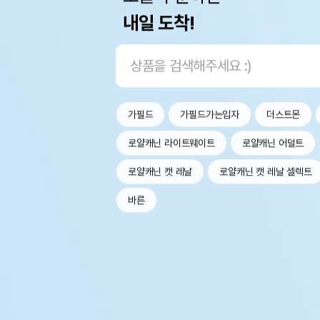
내일 도착!
가필드
가필드가는입자
더스트몬
로얄캐닌 라이트웨이트
로얄캐닌 어덜트
로얄캐닌 캣 레날
로얄캐닌 캣 레날 셀렉트
바른