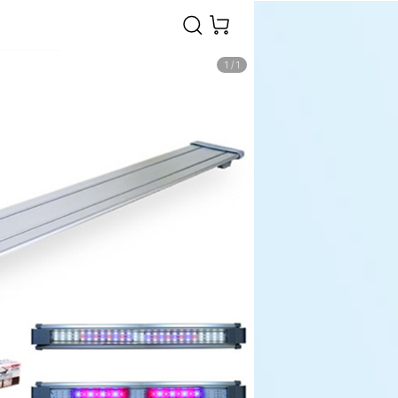
1
/
1