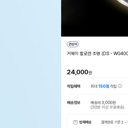
관상어
거북이 할로겐 조명 (DS - WG400
24,000
원
적립혜택
최대
150점
적립
배송정보
배송비 3,000원
(3만원 이상 무료배송)
업체배송
결제완료 기준 2 ~