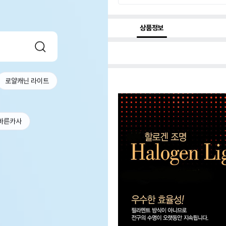
상품정보
로얄캐닌 라이트
바른카사