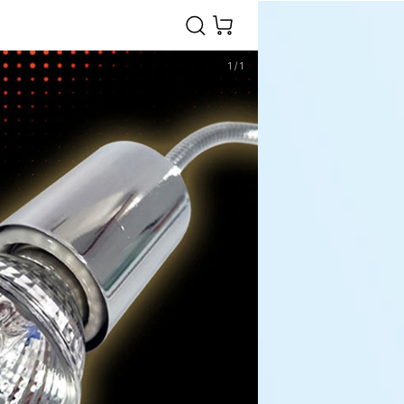
1
/
1