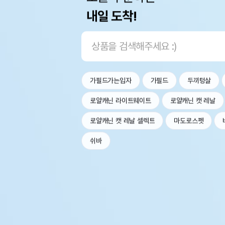
내일 도착!
가필드가는입자
가필드
두끼텅살
로얄캐닌 라이트웨이트
로얄캐닌 캣 레날
로얄캐닌 캣 레날 셀렉트
마도로스펫
쉬바