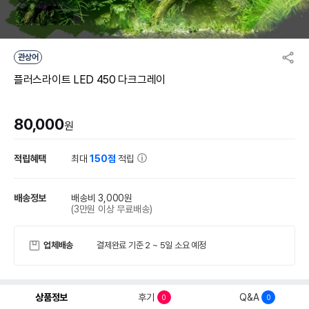
관상어
플러스라이트 LED 450 다크그레이
80,000
원
적립혜택
최대
150점
적립
배송정보
배송비 3,000원
(3만원 이상 무료배송)
업체배송
결제완료 기준 2 ~ 5일 소요 예정
상품정보
후기
Q&A
0
0