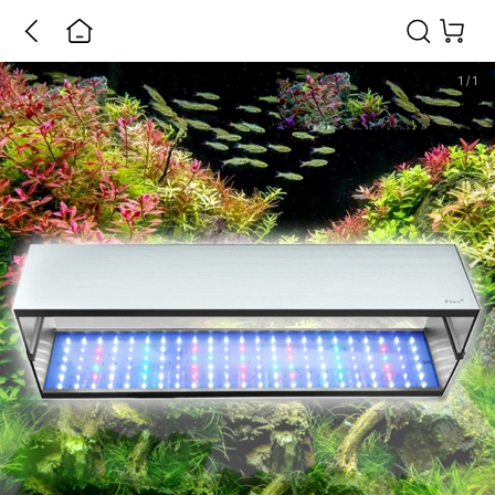
1
/
1