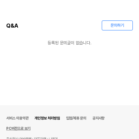
Q&A
문의하기
등록된 문의글이 없습니다.
서비스 이용약관
개인정보 처리방침
입점/제휴 문의
공지사항
PC버전으로 보기
주식회사 어바웃펫
대표자명 : 나옥귀