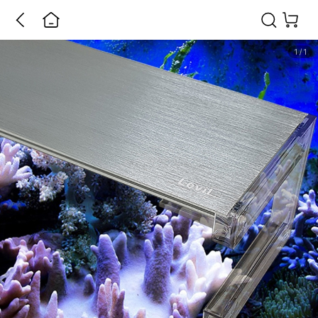
1
/
1