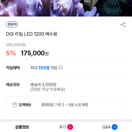
관상어
DGI 리빌 LED 1200 해수용
185,000원
5%
175,000
원
적립혜택
최대
150점
적립
배송정보
배송비 3,000원
(3만원 이상 무료배송)
업체배송
결제완료 기준 2 ~ 5일 소요 예정
상품정보
후기
Q&A
0
0