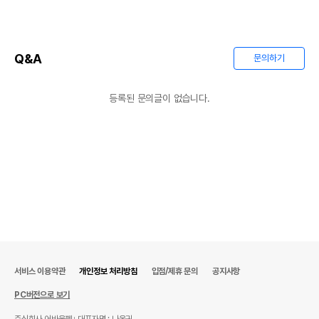
Q&A
문의하기
등록된 문의글이 없습니다.
서비스 이용약관
개인정보 처리방침
입점/제휴 문의
공지사항
PC버전으로 보기
주식회사 어바웃펫
대표자명 : 나옥귀