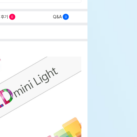
후기
Q&A
0
0