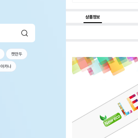
상품정보
캣만두
아카나