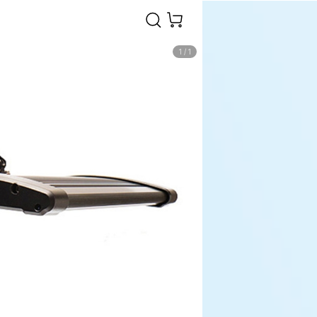
1
/
1