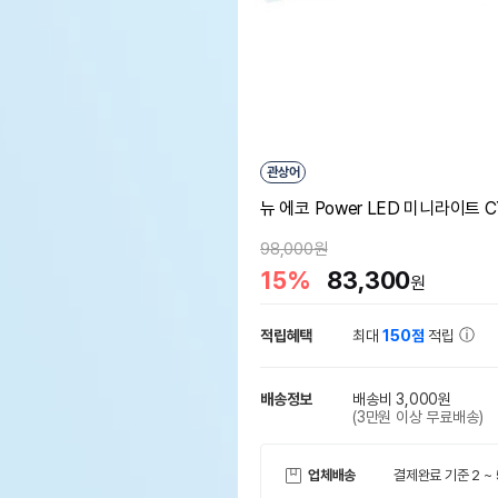
관상어
뉴 에코 Power LED 미니라이트 CY
98,000원
15%
83,300
원
적립혜택
최대
150점
적립
배송정보
배송비 3,000원
(3만원 이상 무료배송)
업체배송
결제완료 기준 2 ~