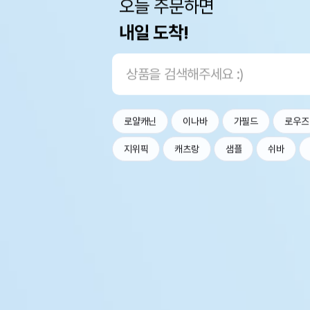
오늘 주문하면
내일 도착!
로얄캐닌
이나바
가필드
로우즈
지위픽
캐츠랑
샘플
쉬바