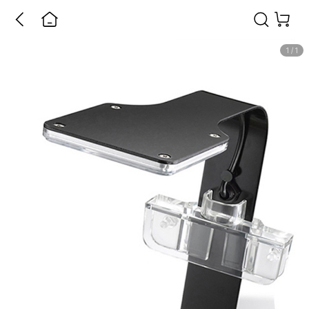
1
/
1