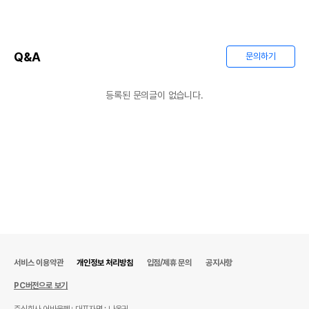
Q&A
문의하기
등록된 문의글이 없습니다.
서비스 이용약관
개인정보 처리방침
입점/제휴 문의
공지사항
PC버전으로 보기
주식회사 어바웃펫
대표자명 : 나옥귀