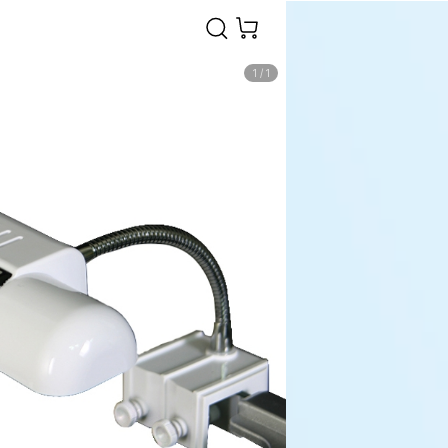
1
/
1