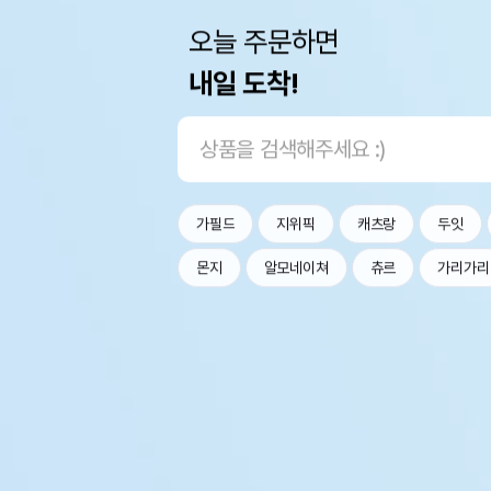
오늘 주문하면
내일 도착!
가필드
지위픽
캐츠랑
두잇
몬지
알모네이쳐
츄르
가리가리