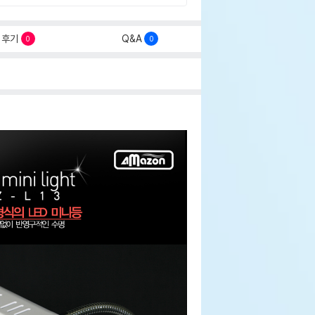
후기
Q&A
0
0