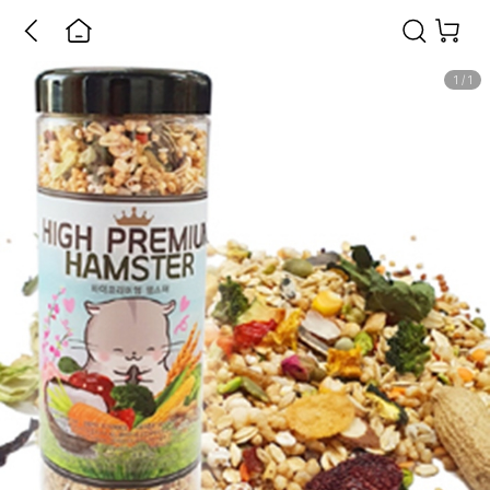
1
/
1