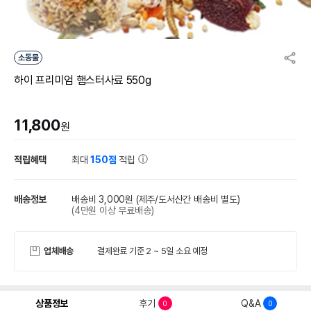
소동물
하이 프리미엄 햄스터사료 550g
11,800
원
적립혜택
최대
150점
적립
배송정보
배송비 3,000원
(제주/도서산간 배송비 별도)
(4만원 이상 무료배송)
업체배송
결제완료 기준 2 ~ 5일 소요 예정
상품정보
후기
Q&A
0
0