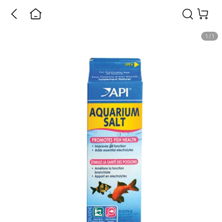
1
/
1