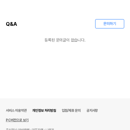
Q&A
문의하기
등록된 문의글이 없습니다.
서비스 이용약관
개인정보 처리방침
입점/제휴 문의
공지사항
PC버전으로 보기
주식회사 어바웃펫
대표자명 : 나옥귀