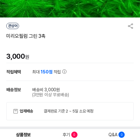
관상어
미리오필럼 그린 3촉
3,000
원
적립혜택
최대
150점
적립
배송정보
배송비 3,000원
(3만원 이상 무료배송)
업체배송
결제완료 기준 2 ~ 5일 소요 예정
상품정보
후기
Q&A
0
0