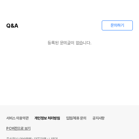
AS책임자와 전화번호
상품상세설명 참조
또는 소비자상담 관련
전화번호
Q&A
문의하기
유통기한이 최소 2026.12.04이거나 그
이후인 상품이 출고됩니다.
유통기한
등록된 문의글이 없습니다.
단, 상품명에 유통기한 명시된 경우, 해당
유통기한을 따릅니다.
서비스 이용약관
개인정보 처리방침
입점/제휴 문의
공지사항
PC버전으로 보기
주식회사 어바웃펫
대표자명 : 나옥귀