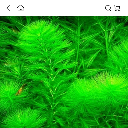
1
/
1