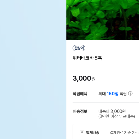
관상어
워터바코바 5촉
3,000
원
적립혜택
최대
150점
적립
배송정보
배송비 3,000원
(3만원 이상 무료배송)
업체배송
결제완료 기준 2 ~