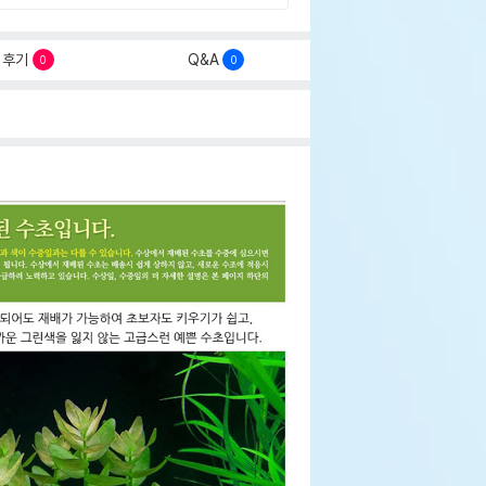
후기
Q&A
0
0