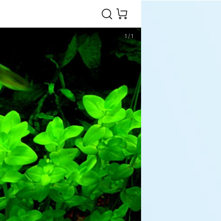
1
/
1