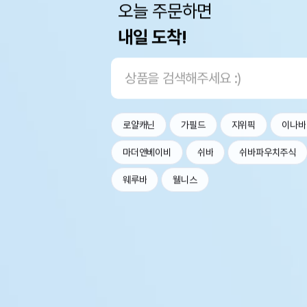
오늘 주문하면
내일 도착!
로얄캐닌
가필드
지위픽
이나바
마더앤베이비
쉬바
쉬바파우치주식
웨루바
웰니스