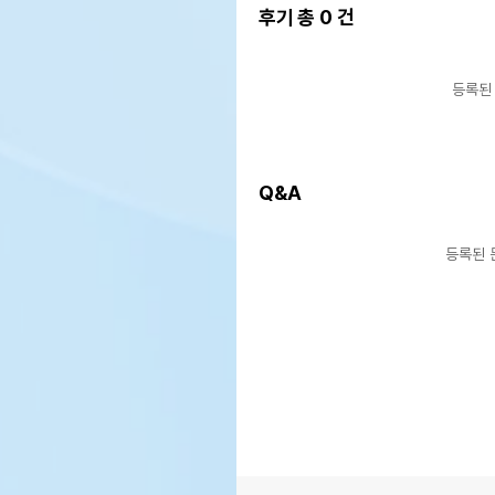
후기 총
0
건
등록된
Q&A
상품 필수 정보
품명 및 모델명
상품
등록된 
법에 의한 인증,허가 등을
상품
받았음을 확인할수 있는 경우
그에 대한 사항
제조국 또는 원산지
상품
제조자,수입품의 경우
상품
수입자를 함께 표기
AS책임자와 전화번호 또는
상품
소비자상담 관련 전화번호