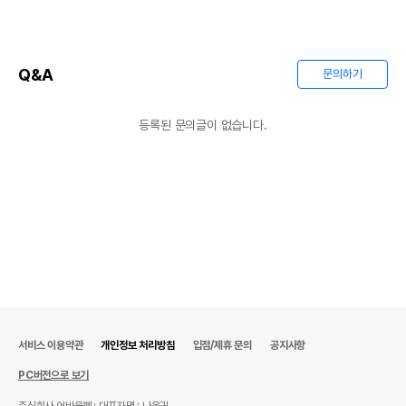
Q&A
문의하기
등록된 문의글이 없습니다.
서비스 이용약관
개인정보 처리방침
입점/제휴 문의
공지사항
PC버전으로 보기
주식회사 어바웃펫
대표자명 : 나옥귀