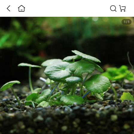
1
/
1