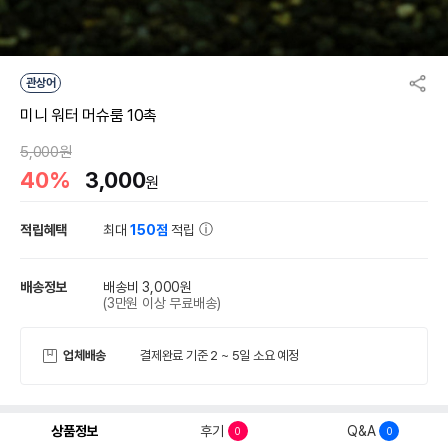
관상어
미니 워터 머슈룸 10촉
5,000원
40%
3,000
원
적립혜택
최대
150점
적립
배송정보
배송비 3,000원
(3만원 이상 무료배송)
업체배송
결제완료 기준 2 ~ 5일 소요 예정
상품정보
후기
Q&A
0
0