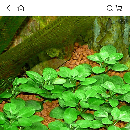
1
/
1