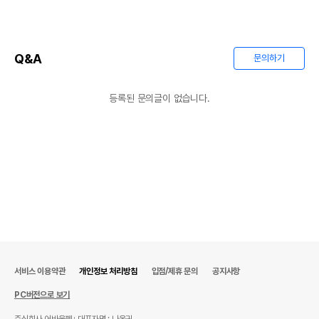
Q&A
문의하기
등록된 문의글이 없습니다.
서비스 이용약관
개인정보 처리방침
입점/제휴 문의
공지사항
상품 필수 정보
PC버전으로 보기
품명 및 모델명
상품상세설명 참조
주식회사 어바웃펫
대표자명 : 나옥귀