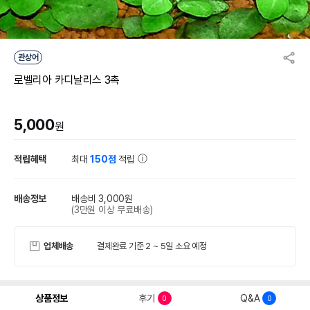
관상어
로벨리아 카디날리스 3촉
5,000
원
적립혜택
최대
150점
적립
배송정보
배송비 3,000원
(3만원 이상 무료배송)
업체배송
결제완료 기준 2 ~ 5일 소요 예정
상품정보
후기
Q&A
0
0