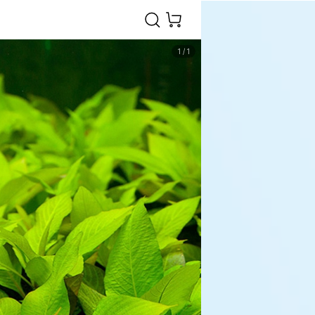
1
/
1