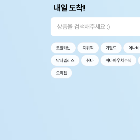
내일 도착!
로얄캐닌
지위픽
가필드
이나바
닥터펠리스
쉬바
쉬바파우치주식
오리젠