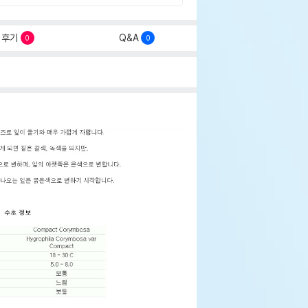
후기
Q&A
0
0