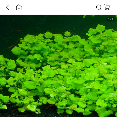
1
/
1