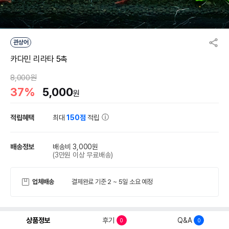
관상어
카다민 리라타 5촉
8,000원
37%
5,000
원
적립혜택
최대
150점
적립
배송정보
배송비 3,000원
(3만원 이상 무료배송)
업체배송
결제완료 기준 2 ~ 5일 소요 예정
상품정보
후기
Q&A
0
0