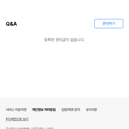
Q&A
문의하기
등록된 문의글이 없습니다.
서비스 이용약관
개인정보 처리방침
입점/제휴 문의
공지사항
PC버전으로 보기
주식회사 어바웃펫
대표자명 : 나옥귀