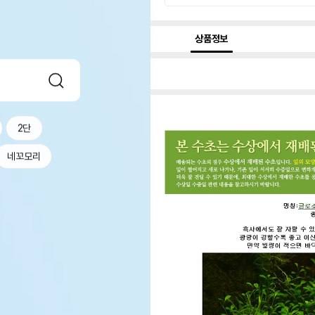
상품정보
2단
네꼬모리