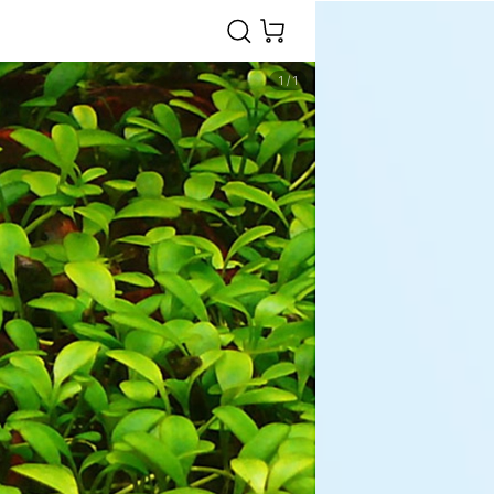
1
/
1