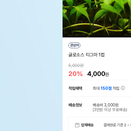
관상어
글로소스 티그마 1컵
5,000원
20%
4,000
원
적립혜택
최대
150점
적립
배송정보
배송비 3,000원
(3만원 이상 무료배송)
업체배송
결제완료 기준 2 ~