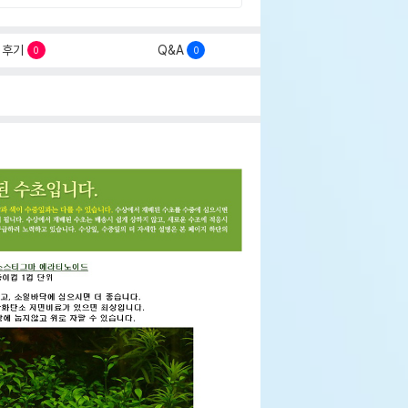
후기
Q&A
0
0