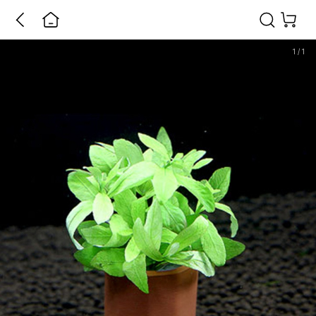
1
/
1