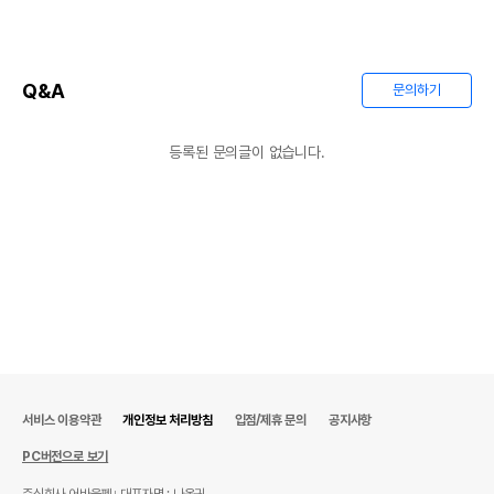
Q&A
문의하기
등록된 문의글이 없습니다.
서비스 이용약관
개인정보 처리방침
입점/제휴 문의
공지사항
PC버전으로 보기
주식회사 어바웃펫
대표자명 : 나옥귀