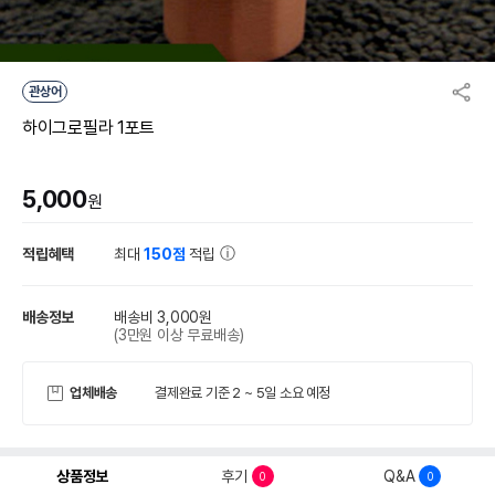
관상어
하이그로필라 1포트
5,000
원
적립혜택
최대
150점
적립
배송정보
배송비 3,000원
(3만원 이상 무료배송)
업체배송
결제완료 기준 2 ~ 5일 소요 예정
상품정보
후기
Q&A
0
0