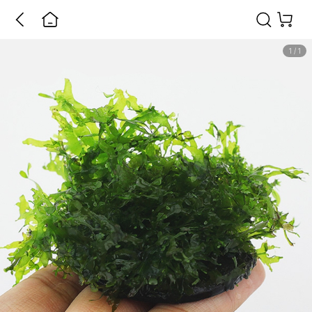
1
/
1