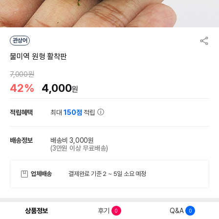
관상어
물미역 원형 활착판
7,000원
42%
4,000
원
적립혜택
최대
150점
적립
배송정보
배송비 3,000원
(3만원 이상 무료배송)
업체배송
결제완료 기준 2 ~ 5일 소요 예정
상품정보
후기
Q&A
0
0