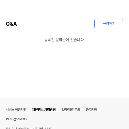
Q&A
문의하기
등록된 문의글이 없습니다.
서비스 이용약관
개인정보 처리방침
입점/제휴 문의
공지사항
PC버전으로 보기
주식회사 어바웃펫
대표자명 : 나옥귀