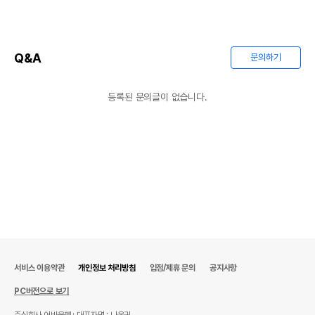
Q&A
문의하기
등록된 문의글이 없습니다.
서비스 이용약관
개인정보 처리방침
입점/제휴 문의
공지사항
상품 필수 정보
PC버전으로 보기
품명 및 모델명
상품상세설명 참조
주식회사 어바웃펫
대표자명 : 나옥귀