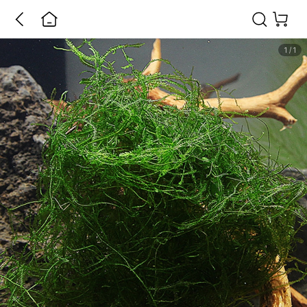
1
/
1