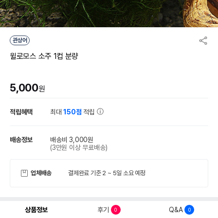
관상어
윌로모스 소주 1컵 분량
5,000
원
적립혜택
최대
150점
적립
배송정보
배송비 3,000원
(3만원 이상 무료배송)
업체배송
결제완료 기준 2 ~ 5일 소요 예정
상품정보
후기
Q&A
0
0