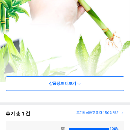
상품정보 더보기
후기 총
1
건
후기작성하고 최대 150점 받기
5
점
100
%