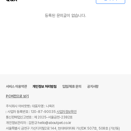
등록된 문의글이 없습니다.
서비스 이용약관
개인정보 처리방침
입점/제휴 문의
공지사항
PC버전으로 보기
주식회사 어바웃펫
대표자명 : 나옥귀
사업자 등록번호 : 120-87-90035
사업자정보확인
통신판매업신고번호 : 제 2025-서울금천-2382호
개인정보관리자 : 김원규 hello@aboutpet.co.kr
서울특별시 금천구 가산디지털2로 144, 현대테라타워 가산DK 507호, 508호 (가산동)