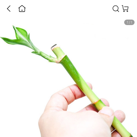
1
/
1