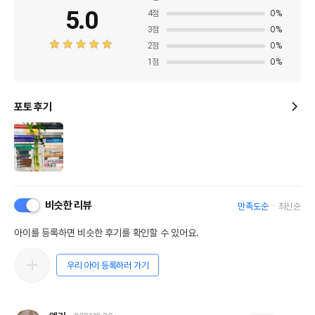
5.0
4
점
0
%
3
점
0
%
2
점
0
%
1
점
0
%
포토 후기
상품 필수 정보
비슷한 리뷰
만족도순
최신순
품명 및 모델명
상품상세설명 참조
아이를 등록하면 비슷한 후기를 확인할 수 있어요.
법에 의한 인증,허가 등을
우리 아이 등록하러 가기
상품상세설명 참조
받았음을 확인할수 있는
경우 그에 대한 사항
제조국 또는 원산지
상품상세설명 참조