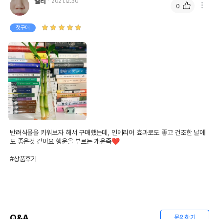
엘리
2021.12.30
0
제조자,수입품의 경우
상품상세설명 참조
수입자를 함께 표기
첫구매
AS책임자와 전화번호
상품상세설명 참조
또는 소비자상담 관련
전화번호
유통기한이 최소 2026.12.04이거나 그
이후인 상품이 출고됩니다.
유통기한
단, 상품명에 유통기한 명시된 경우, 해당
유통기한을 따릅니다.
반려식물을 키워보자 해서 구매했는데, 인테리어 효과로도 좋고 건조한 날에
도 좋은것 같아요 행운을 부르는 개운죽❤️

#상품후기
Q&A
문의하기