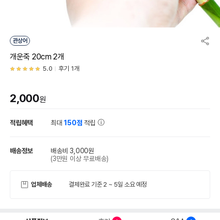
관상어
개운죽 20cm 2개
5.0
후기 1개
2,000
원
적립혜택
최대
150점
적립
배송정보
배송비 3,000원
(3만원 이상 무료배송)
업체배송
결제완료 기준 2 ~ 5일 소요 예정