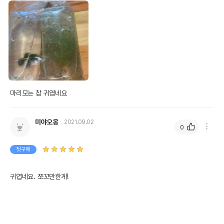
마리모는 참 귀엽네요
미야오옹
2021.09.02
0
첫구매
귀엽네요. 쪼꼬만한게!