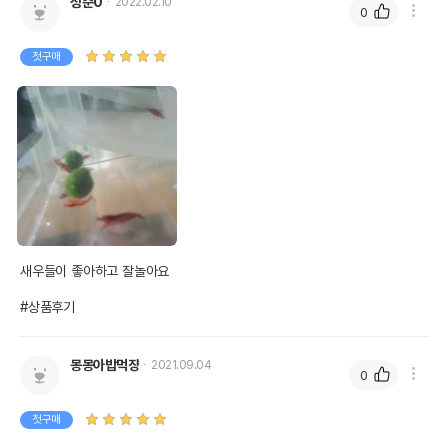
성준0
2022.02.10
0
첫구매
새우들이 좋아하고 잘놀아요

#상품후기
몽몽아밥먹쟝
2021.09.04
0
첫구매