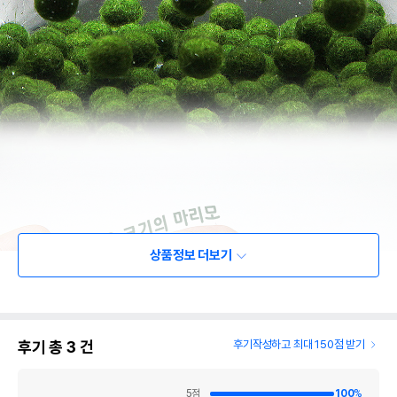
상품정보 더보기
후기 총
3
건
후기작성하고 최대 150점 받기
5
점
100
%