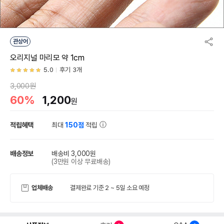
관상어
오리지널 마리모 약 1cm
5.0
후기 3개
3,000원
60%
1,200
원
적립혜택
최대
150점
적립
배송정보
배송비 3,000원
(3만원 이상 무료배송)
업체배송
결제완료 기준 2 ~ 5일 소요 예정