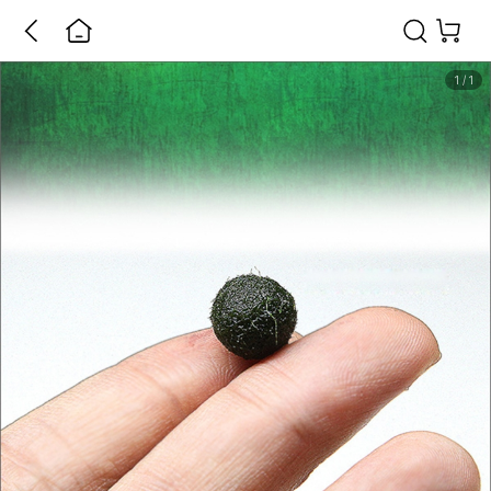
1
/
1