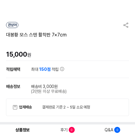
관상어
대봉황 모스 스텐 활착판 7×7cm
15,000
원
적립혜택
최대
150점
적립
배송정보
배송비 3,000원
(3만원 이상 무료배송)
업체배송
결제완료 기준 2 ~ 5일 소요 예정
상품정보
후기
Q&A
0
0