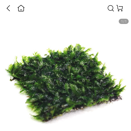
1
/
1