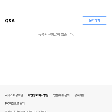
Q&A
문의하기
등록된 문의글이 없습니다.
서비스 이용약관
개인정보 처리방침
입점/제휴 문의
공지사항
PC버전으로 보기
주식회사 어바웃펫
대표자명 : 나옥귀