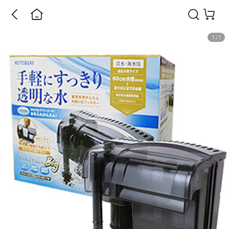
1
/
1