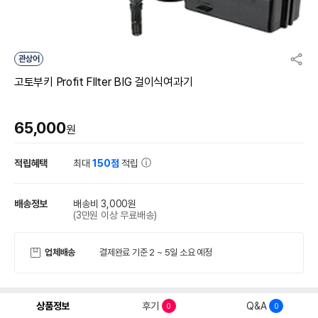
관상어
고토부키 Profit FIlter BIG 걸이식여과기
65,000
원
적립혜택
최대
150점
적립
배송정보
배송비 3,000원
(3만원 이상 무료배송)
업체배송
결제완료 기준 2 ~ 5일 소요 예정
상품정보
후기
Q&A
0
0