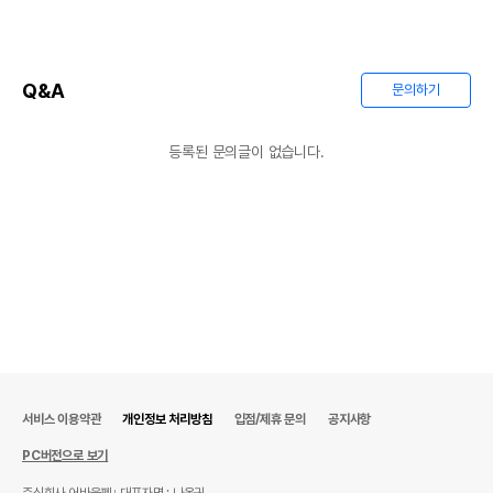
Q&A
문의하기
등록된 문의글이 없습니다.
서비스 이용약관
개인정보 처리방침
입점/제휴 문의
공지사항
PC버전으로 보기
주식회사 어바웃펫
대표자명 : 나옥귀