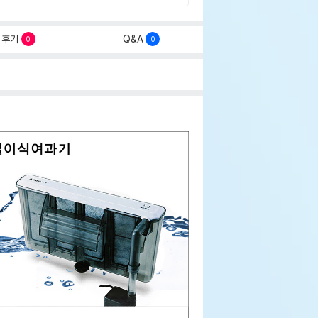
후기
Q&A
0
0