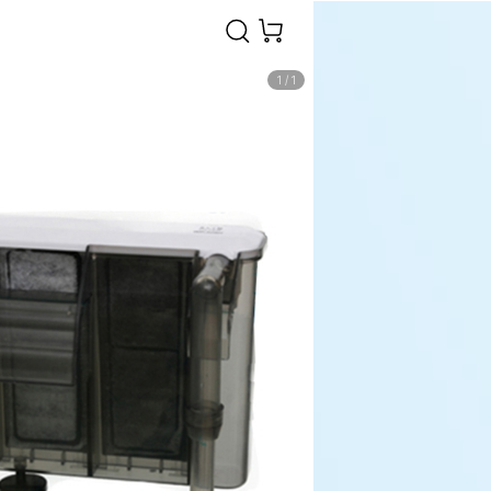
1
/
1